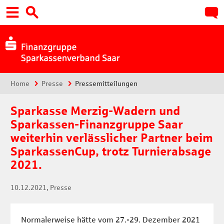
Hauptnavigation
Suche:
Sie sind hier:
Home
Presse
Pressemitteilungen
Sparkasse Merzig-Wadern und
Sparkassen-Finanzgruppe Saar
weiterhin verlässlicher Partner beim
SparkassenCup, trotz Turnierabsage
2021.
10.12.2021
, Presse
Normalerweise hätte vom 27.-29. Dezember 2021