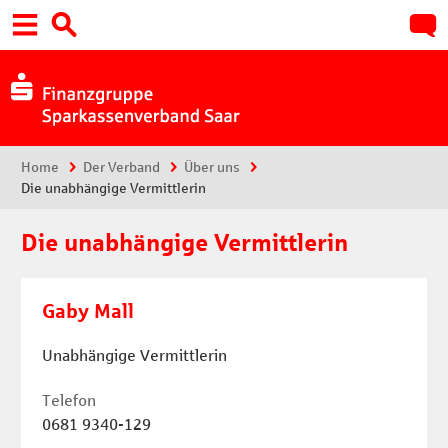
Hauptnavigation
Suche:
Sie sind hier:
Home
Der Verband
Über uns
Die unabhängige Vermittlerin
Die unabhängige Vermittlerin
Die unabhängige Vermittlerin
Gaby Mall
Unabhängige Vermittlerin
Telefon
0681 9340-129