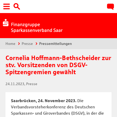
Hauptnavigation
Suche:
Sie sind hier:
Home
Presse
Pressemitteilungen
Cornelia Hoffmann-Bethscheider zur
stv. Vorsitzenden von DSGV-
Spitzengremien gewählt
24.11.2023
, Presse
Saarbrücken, 24. November 2023.
Die
Verbandsvorsteherkonferenz des Deutschen
Sparkassen- und Giroverbandes (DSGV), in der die