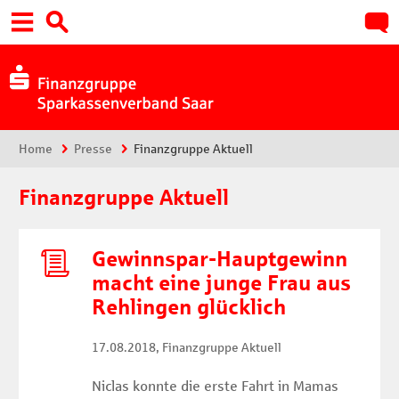
Hauptnavigation
Suche:
Sie sind hier:
Home
Presse
Finanzgruppe Aktuell
Finanzgruppe Aktuell
Gewinnspar-Hauptgewinn
macht eine junge Frau aus
Rehlingen glücklich
17.08.2018
, Finanzgruppe Aktuell
Niclas konnte die erste Fahrt in Mamas