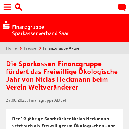
Hauptnavigation
Suche:
Sie sind hier:
Home
Presse
Finanzgruppe Aktuell
Die Sparkassen-Finanzgruppe
fördert das Freiwillige Ökologische​​​​​​​
Jahr von Niclas Heckmann beim
Verein Weltveränderer
27.08.2023
, Finanzgruppe Aktuell
Der 19-jährige Saarbrücker Niclas Heckmann
setzt sich als Freiwilliger im Ökologischen Jahr