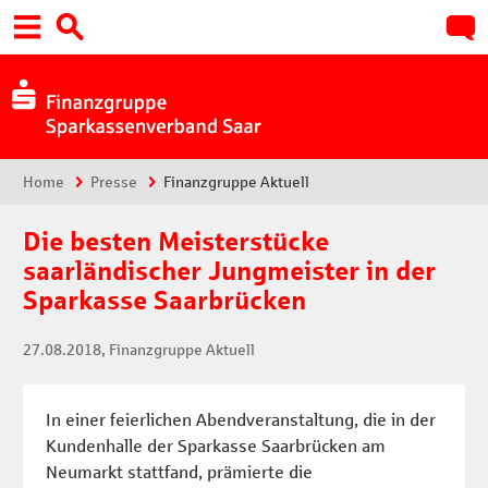
Hauptnavigation
Suche:
Sie sind hier:
Home
Presse
Finanzgruppe Aktuell
Die besten Meisterstücke
saarländischer Jungmeister in der
Sparkasse Saarbrücken
27.08.2018
, Finanzgruppe Aktuell
In einer feierlichen Abendveranstaltung, die in der
Kundenhalle der Sparkasse Saarbrücken am
Neumarkt stattfand, prämierte die